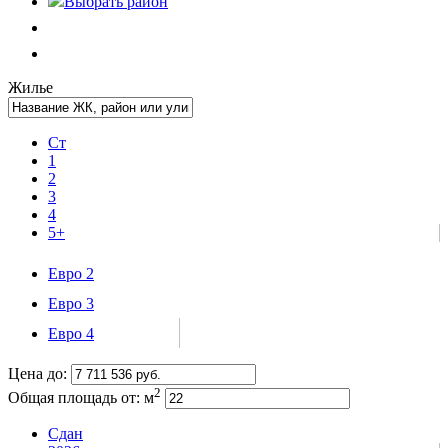
Выбрать
район
Жилье
Ст
1
2
3
4
5+
Евро 2
Евро 3
Евро 4
Цена до:
2
Общая площадь от:
м
Сдан